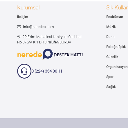
Kurumsal
Sık Kullan
İletişim
Enstrüman
info@neredeo.com
Müzik
29 Ekim Mahallesi İzmiryolu Caddesi
Dans
No:376/A K:1 D:13 Nilüfer/BURSA
Fotoğrafçılık
Güzellik
Organizasyon
0 (224) 334 00 11
Spor
Sağlık