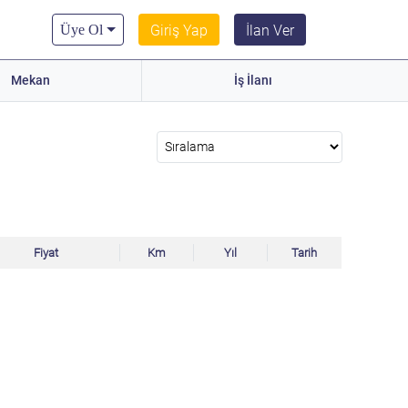
Üye Ol
Giriş Yap
İlan Ver
Mekan
İş İlanı
Fiyat
Km
Yıl
Tarih