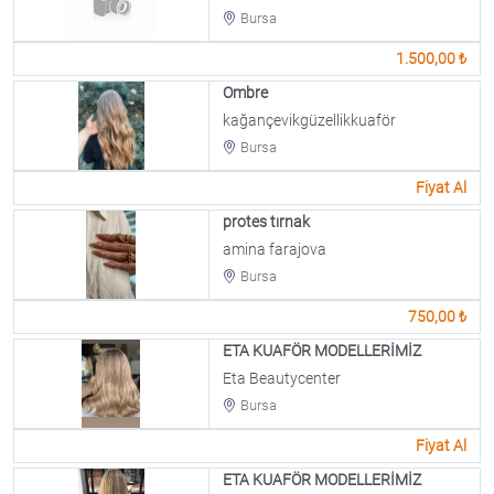
Bursa
1.500,00 ₺
Ombre
kağançevikgüzellikkuaför
Bursa
Fiyat Al
protes tırnak
amina farajova
Bursa
750,00 ₺
ETA KUAFÖR MODELLERİMİZ
Eta Beautycenter
Bursa
Fiyat Al
ETA KUAFÖR MODELLERİMİZ