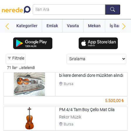
Kategoriler
Emlak
Vasıta
Mekan
İş İlanı
Filtrele
71 İlan Listelendi
bi kere denendi dore müzikten alındı
Bursa
5.500,00 ₺
PM 4/4 Tam Boy Çello Mat Cila
Rekor Müzik
Bursa