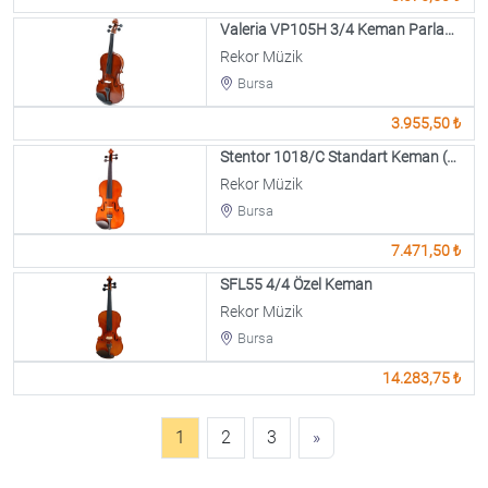
Valeria VP105H 3/4 Keman Parlak (Kahve )
Rekor Müzik
Bursa
3.955,50 ₺
Stentor 1018/C Standart Keman (3/4)
Rekor Müzik
Bursa
7.471,50 ₺
SFL55 4/4 Özel Keman
Rekor Müzik
Bursa
14.283,75 ₺
1
2
3
»