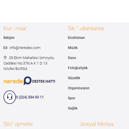
Kurumsal
Sık Kullanılanlar
İletişim
Enstrüman
info@neredeo.com
Müzik
29 Ekim Mahallesi İzmiryolu
Dans
Caddesi
No:376/A K:1 D:13
Fotoğrafçılık
Nilüfer/BURSA
Güzellik
Organizasyon
0 (224) 334 00 11
Spor
Sağlık
Sözleşmeler
Sosyal Medya