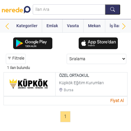
Kategoriler
Emlak
Vasıta
Mekan
İş İlanı
Filtrele
1 ilan bulundu
ÖZEL ORTAOKUL
Küpkök Eğitim Kurumları
Bursa
Fiyat Al
1