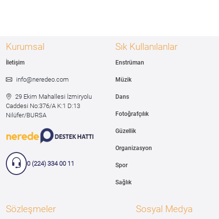
Kurumsal
Sık Kullanılanlar
İletişim
Enstrüman
info@neredeo.com
Müzik
29 Ekim Mahallesi İzmiryolu
Dans
Caddesi
No:376/A K:1 D:13
Fotoğrafçılık
Nilüfer/BURSA
Güzellik
Organizasyon
0 (224) 334 00 11
Spor
Sağlık
Sözleşmeler
Sosyal Medya