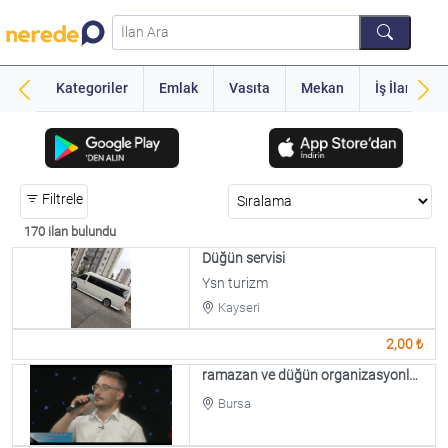
Kategoriler
Emlak
Vasıta
Mekan
İş İlanı
Filtrele
170 ilan bulundu
Düğün servisi
Ysn turizm
Kayseri
2,00 ₺
ramazan ve düğün organizasyonları
Bursa