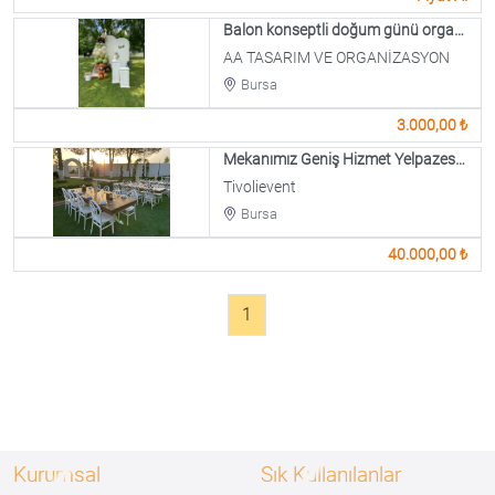
Balon konseptli doğum günü organizasyonu
AA TASARIM VE ORGANİZASYON
Bursa
3.000,00 ₺
Mekanımız Geniş Hizmet Yelpazesi Ve Büyük Alanıyla Da Tüm İhtiyaçlarına Cevap Veriyor.
Tivolievent
Bursa
40.000,00 ₺
1
Kurumsal
Sık Kullanılanlar