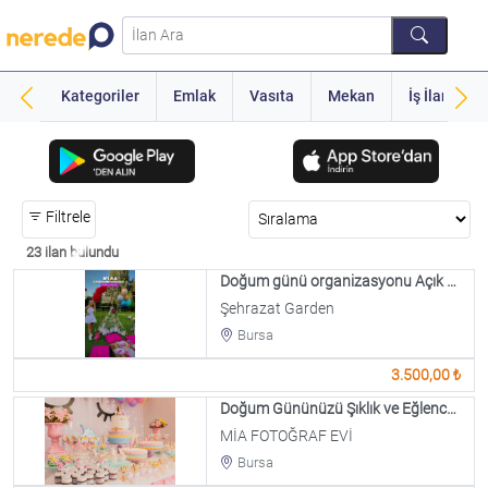
Kategoriler
Emlak
Vasıta
Mekan
İş İlanı
Filtrele
23 ilan bulundu
Doğum günü organizasyonu Açık Alan
Şehrazat Garden
Bursa
3.500,00 ₺
Doğum Gününüzü Şıklık ve Eğlenceyle Taçlandırın
MİA FOTOĞRAF EVİ
Bursa