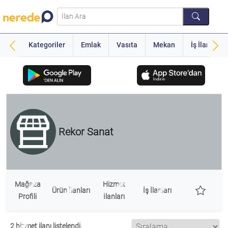
Kategoriler
Emlak
Vasıta
Mekan
İş İlanı
Rekor Sanat
Mağaza
Hizmet
Ürün İlanları
İş İlanları
Profili
İlanları
2 hizmet ilanı listelendi.