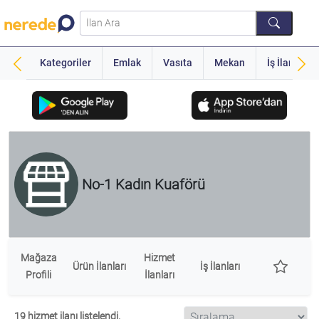
Kategoriler
Emlak
Vasıta
Mekan
İş İlanı
No-1 Kadın Kuaförü
Mağaza
Hizmet
Ürün İlanları
İş İlanları
Profili
İlanları
19 hizmet ilanı listelendi.