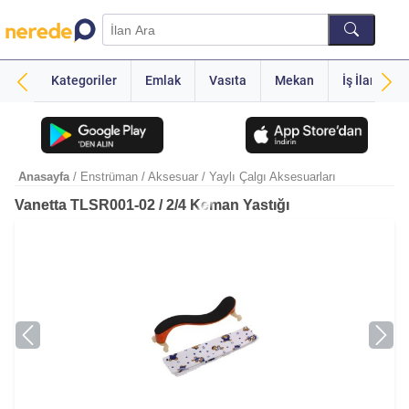
Kategoriler
Emlak
Vasıta
Mekan
İş İlanı
Anasayfa
/ Enstrüman
/ Aksesuar
/ Yaylı Çalgı Aksesuarları
Vanetta TLSR001-02 / 2/4 Keman Yastığı