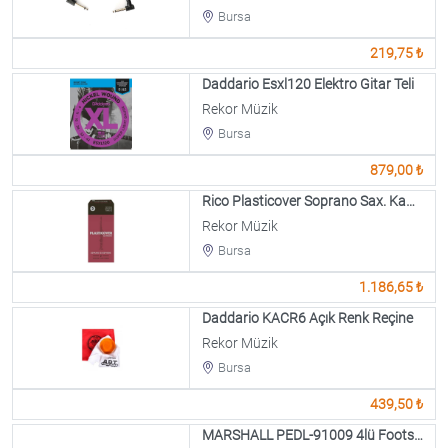
Bursa
219,75 ₺
Daddario Esxl120 Elektro Gitar Teli
Rekor Müzik
Bursa
879,00 ₺
Rico Plasticover Soprano Sax. Kamışı No:2(1 Adet)
Rekor Müzik
Bursa
1.186,65 ₺
Daddario KACR6 Açık Renk Reçine
Rekor Müzik
Bursa
439,50 ₺
MARSHALL PEDL-91009 4lü Footswitch