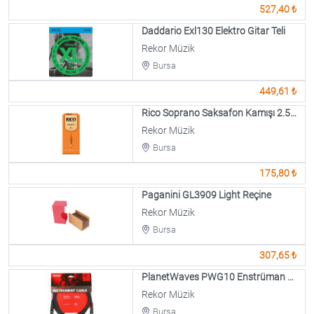
527,40 ₺
Daddario Exl130 Elektro Gitar Teli
Rekor Müzik
Bursa
449,61 ₺
Rico Soprano Saksafon Kamışı 2.5 No(1 Ad.Fiyatıdı)
Rekor Müzik
Bursa
175,80 ₺
Paganini GL3909 Light Reçine
Rekor Müzik
Bursa
307,65 ₺
PlanetWaves PWG10 Enstrüman Kablosu
Rekor Müzik
Bursa