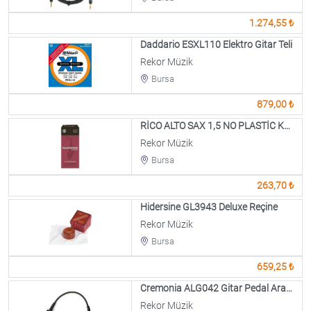
1.274,55 ₺
Daddario ESXL110 Elektro Gitar Teli
Rekor Müzik
Bursa
879,00 ₺
RİCO ALTO SAX 1,5 NO PLASTİC KAMIŞ(1 Adet Fiytdr)
Rekor Müzik
Bursa
263,70 ₺
Hidersine GL3943 Deluxe Reçine
Rekor Müzik
Bursa
659,25 ₺
Cremonia ALG042 Gitar Pedal Ara Kablosu
Rekor Müzik