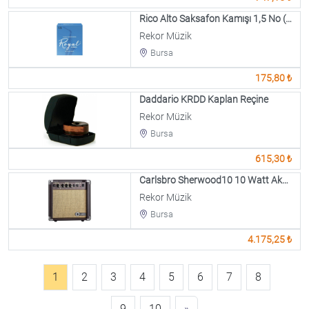
Rico Alto Saksafon Kamışı 1,5 No (1 Ad.Fiyatıdır)
Rekor Müzik
Bursa
175,80 ₺
Daddario KRDD Kaplan Reçine
Rekor Müzik
Bursa
615,30 ₺
Carlsbro Sherwood10 10 Watt Akustik Amfi
Rekor Müzik
Bursa
4.175,25 ₺
1
2
3
4
5
6
7
8
9
10
»