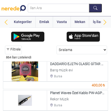
Kategoriler
Emlak
Vasıta
Mekan
İş İlanı
Filtrele
864 İlan Listelendi
DADDARİO EJ27N CLASİC GİTAR TELİ
Barış müzik evi
Bursa
400,00 ₺
Planet Waves Özel Kablo PW-AGP-1 Jack Ucu
Rekor Müzik
Bursa