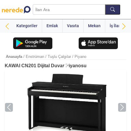
Kategoriler
Emlak
Vasıta
Mekan
İş İlanı
Anasayfa
/ Enstrüman
/ Tuşlu Çalgılar
/ Piyano
KAWAI CN201 Dijital Duvar Piyanosu