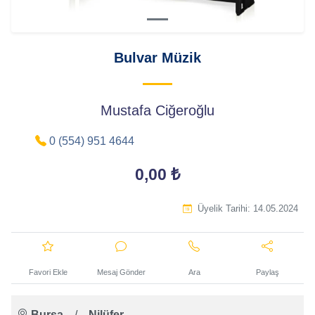
Bulvar Müzik
Mustafa Ciğeroğlu
0 (554) 951 4644
0,00 ₺
Üyelik Tarihi:
14.05.2024
Favori Ekle
Mesaj Gönder
Ara
Paylaş
Bursa
/
Nilüfer