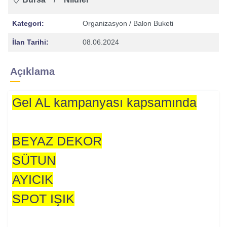
Kategori:
Organizasyon
/ Balon Buketi
İlan Tarihi:
08.06.2024
Açıklama
Gel AL kampanyası kapsamında
BEYAZ DEKOR
SÜTUN
AYICIK
SPOT IŞIK