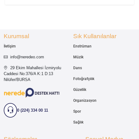
Kurumsal
Sık Kullanılanlar
İletişim
Enstrüman
info@neredeo.com
Müzik
29 Ekim Mahallesi İzmiryolu
Dans
Caddesi
No:376/A K:1 D:13
Fotoğrafçılık
Nilüfer/BURSA
Güzellik
Organizasyon
0 (224) 334 00 11
Spor
Sağlık