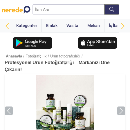
Kategoriler
Emlak
Vasıta
Mekan
İş İlanı
Anasayfa
/ Fotoğrafçılık
/ Ürün fotoğrafçılığı
/
Profesyonel Ürün Fotoğrafçılığı – Markanızı Öne
Çıkarın!